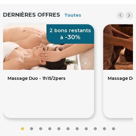
Soin Visage
Soin du visage hydratant
DERNIÈRES OFFRES
Toutes
Soins Anti-âge
Sophrologie
2 bons restants
-30%
à
Massage Duo - 1h15/2pers
Massage Dét
126€
70€
180€