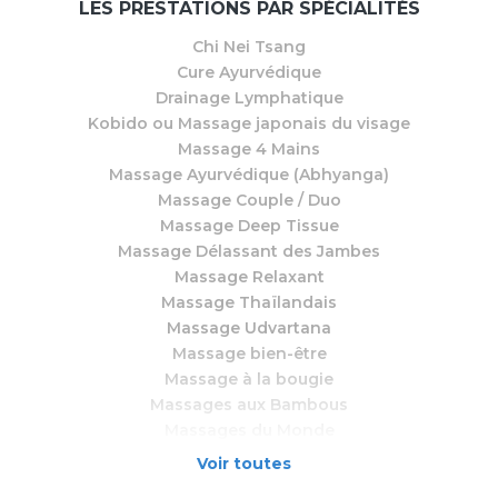
LES PRESTATIONS PAR SPÉCIALITÉS
Chi Nei Tsang
Cure Ayurvédique
Drainage Lymphatique
Kobido ou Massage japonais du visage
Massage 4 Mains
Massage Ayurvédique (Abhyanga)
Massage Couple / Duo
Massage Deep Tissue
Massage Délassant des Jambes
Massage Relaxant
Massage Thaïlandais
Massage Udvartana
Massage bien-être
Massage à la bougie
Massages aux Bambous
Massages du Monde
Pilates
Voir toutes
Shirotchampi - Massage du crâne