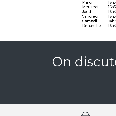
Mardi
16h3
Mercredi
16h3
Jeudi
16h3
Vendredi
16h3
Samedi
16h
Dimanche
16h3
On discut