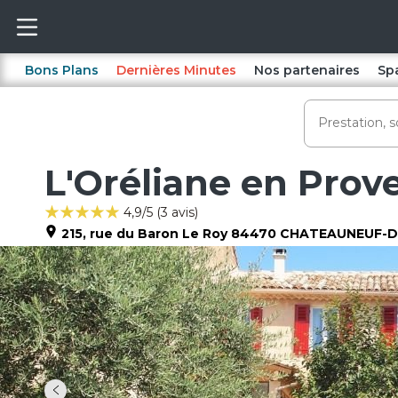
Bons Plans
Dernières Minutes
Nos partenaires
Sp
L'Oréliane en Prov
4,9
/5 (
3
avis)
215, rue du Baron Le Roy
84470
CHATEAUNEUF-D