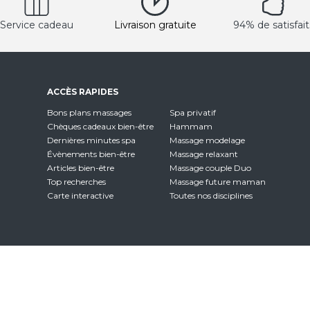
Service cadeau
Livraison gratuite
94% de satisfait
ACCÈS RAPIDES
Bons plans massages
Spa privatif
Chèques cadeaux bien-être
Hammam
Dernières minutes spa
Massage modelage
Évènements bien-être
Massage relaxant
Articles bien-être
Massage couple Duo
Top recherches
Massage future maman
Carte interactive
Toutes nos disciplines