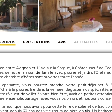
 PROPOS
PRESTATIONS
AVIS
ACTUALITÉS
BL
e entre Avignon et L’Isle-sur-la-Sorgue, à Châteauneuf de Ga
s de notre maison de famille avec piscine et jardin, l’Oréliane.
re chambre d’hôtes sont ouvertes toute l’année.
apaisante, vous pourrez prendre votre petit-déjeuner à 
îchir à la piscine, lire dans la verrière, déguster nos spécialités e
re rôle est de veiller à votre bien-être, avoir de petites attenti
rire ensemble, partager avec vous nos plaisirs et nos bons conseil
t l’amour que nous avons pour cette terre de soleil et de traditi
ivent depuis 60 ans des viticulteurs de père en fils. Un hérita