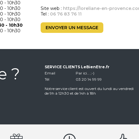
0 - 10h30
0 - 10h30
Site web :
https://loreliane-en-provence.co
0 - 10h30
Tel :
06 76 83 76 11
0 - 10h30
30 - 10h30
ENVOYER UN MESSAGE
0 - 10h30
e ?
SERVICE CLIENTS LeBienEtre.fr
Email
Par ici... ;-)
Tél
03 20 14 99 99
Notre service client est ouvert du lundi au vendredi
de 9h à 12h30 et de 14h à 18h