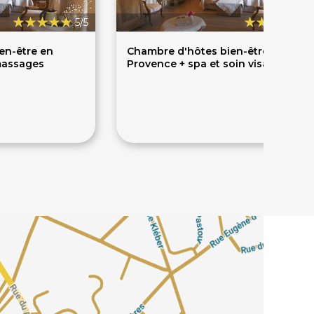
5/5
5
en-être en
Chambre d'hôtes bien-être en
massages
Provence + spa et soin visage
285€