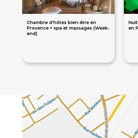
Chambre d'hôtes bien-être en
Nui
Provence + spa et massages (Week-
en 
end)
350€
2
365€