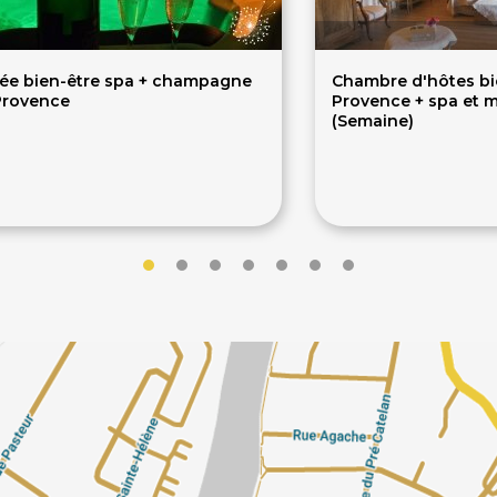
tée bien-être spa + champagne
Chambre d'hôtes bi
Provence
Provence + spa et 
(Semaine)
30€
350€