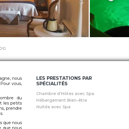
OG
LES PRESTATIONS PAR
dagne, nous
 Pour vous,
SPÉCIALITÉS
Chambre d'Hôtes avec Spa
l’ombre du
Hébergement Bien-être
t les petits
Nuitée avec Spa
ons, prendre
s.
ons que nous
ge que nous