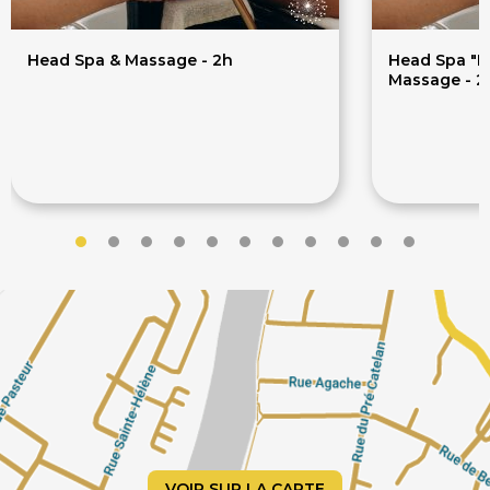
Head Spa & Massage - 2h
Head Spa "D
Massage - 2
160€
19
173€
213€
VOIR SUR LA CARTE