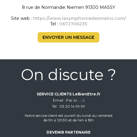
8 rue de Normandie Niemen 91300 MASSY
Site web :
https://www.lasymphoniedesmains.com/
Tel :
0672706235
ENVOYER UN MESSAGE
On discute ?
SERVICE CLIENTS LeBienEtre.fr
Email
Par ici... ;-)
Tél
03 20 14 99 99
Notre service client est ouvert du lundi au vendredi
de 9h à 12h30 et de 14h à 18h
DEVENIR PARTENAIRE