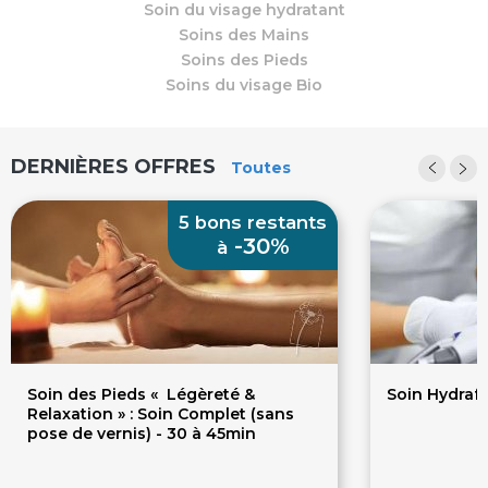
Soin du visage hydratant
Soins des Mains
Soins des Pieds
Soins du visage Bio
DERNIÈRES OFFRES
Toutes
5 bons restants
-30%
à
Soin des Pieds « Légèreté &
Soin Hydrafa
Relaxation » : Soin Complet (sans
pose de vernis) - 30 à 45min