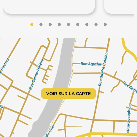
31.50€
155€
45€
VOIR SUR LA CARTE