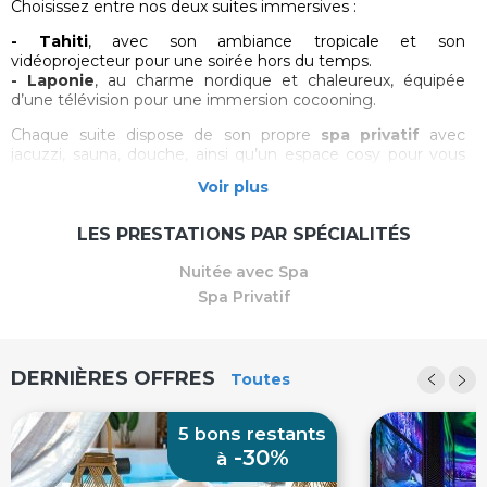
Choisissez entre nos deux suites immersives :
- Tahiti
, avec son ambiance tropicale et son
vidéoprojecteur pour une soirée hors du temps.
- Laponie
, au charme nordique et chaleureux, équipée
d’une télévision pour une immersion cocooning.
Chaque suite dispose de son propre
spa privatif
avec
jacuzzi, sauna, douche, ainsi qu’un espace cosy pour vous
détendre en toute intimité.
Voir plus
Nous vous proposons deux formules pour vivre l’expérience
:
LES PRESTATIONS PAR SPÉCIALITÉS
- La nuitée romantique
, pour un séjour hors du commun.
Nuitée avec Spa
- Le créneau spa privatif de 2h30
, idéal pour s’évader en
Spa Privatif
journée et profiter d’un moment de bien-être.
Avec
Moments de Douceur
, offrez-vous une expérience
inoubliable, entre détente, intimité et évasion.
DERNIÈRES OFFRES
Toutes
5 bons restants
-30%
à