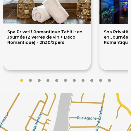
Spa Privatif Romantique Tahiti : en
Spa Privatif
Journée (2 Verres de vin + Déco
en Journée (
Romantique) - 2h30/2pers
Romantique)
154€
17
220€
220€