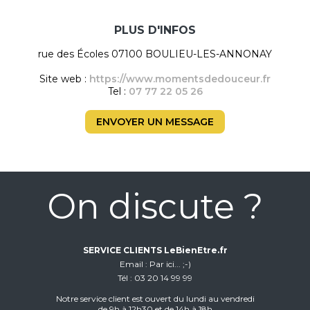
PLUS D'INFOS
rue des Écoles 07100 BOULIEU-LES-ANNONAY
Site web :
https://www.momentsdedouceur.fr
Tel :
07 77 22 05 26
ENVOYER UN MESSAGE
On discute ?
SERVICE CLIENTS LeBienEtre.fr
Email
Par ici... ;-)
Tél
03 20 14 99 99
Notre service client est ouvert du lundi au vendredi
de 9h à 12h30 et de 14h à 18h