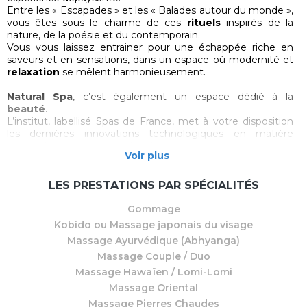
Entre les « Escapades » et les « Balades autour du monde »,
vous êtes sous le charme de ces
rituels
inspirés de la
nature, de la poésie et du contemporain.
Vous vous laissez entrainer pour une échappée riche en
saveurs et en sensations, dans un espace où modernité et
relaxation
se mêlent harmonieusement.
Natural Spa
, c’est également un espace dédié à la
beauté
.
L’institut, labellisé Spas de France, met à votre disposition
les dernières innovations technologiques en matière
d’amincissement ou de rajeunissement.
Voir plus
Pour finir votre voyage, vous profitez du
jacuzzi
, du
sauna
, du
hammam
ou de la tisanerie : votre corps et votre
LES PRESTATIONS PAR SPÉCIALITÉS
esprit seront totalement libérés…
Gommage
Kobido ou Massage japonais du visage
Massage Ayurvédique (Abhyanga)
Massage Couple / Duo
Massage Hawaïen / Lomi-Lomi
Massage Oriental
Massage Pierres Chaudes