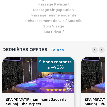
Massage Relaxant
Massage Singapourien
Massage femme enceinte
Rehaussement de Cils / Sourcils
Soin Visage
Spa Privatif
DERNIÈRES OFFRES
Toutes
5 bons restants
-40%
à
5/5
SPA PRIVATIF (hammam / Jacuzzi /
SPA PRIVATI
Sauna) - 1h30/2pers
Sauna) - 1h3