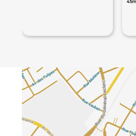
45m
42€
5
70€