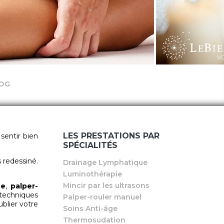
OG
LES PRESTATIONS PAR
sentir bien
SPÉCIALITÉS
s redessiné.
Drainage Lymphatique
Luminothérapie
Mincir par les ultrasons
ue
,
palper-
echniques
Palper-rouler manuel
ublier votre
Soins Anti-âge
Thermosudation