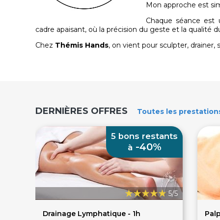
Mon approche est si
Chaque séance est 
cadre apaisant, où la précision du geste et la qualité d
Chez
Thémis Hands
, on vient pour sculpter, drainer,
DERNIÈRES OFFRES
Toutes
les prestation
5 bons restants
-40%
à
5/5
Drainage Lymphatique - 1h
Palp