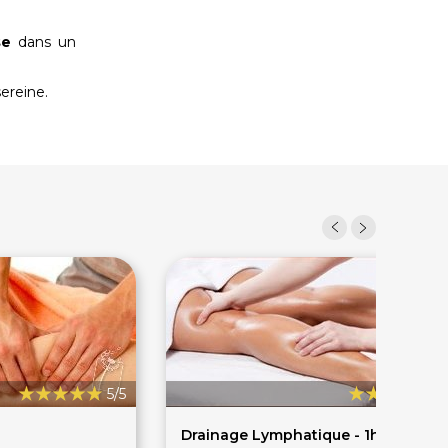
se
dans un
sereine.
5/5
5
Drainage Lymphatique - 1h