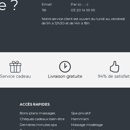
e ?
Email
Par ici... ;-)
Tél
03 20 14 99 99
Notre service client est ouvert du lundi au vendredi
de 9h à 12h30 et de 14h à 18h
Service cadeau
Livraison gratuite
94% de satisfait
ACCÈS RAPIDES
Bons plans massages
Spa privatif
Chèques cadeaux bien-être
Hammam
Dernières minutes spa
Massage modelage