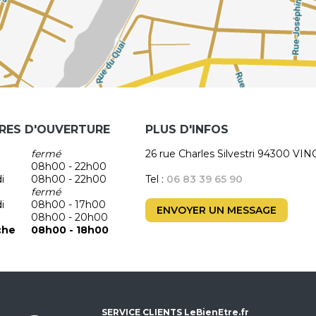
RES D'OUVERTURE
PLUS D'INFOS
fermé
26 rue Charles Silvestri 94300 V
08h00 - 22h00
i
08h00 - 22h00
Tel :
06 83 39 65 90
fermé
i
08h00 - 17h00
ENVOYER UN MESSAGE
08h00 - 20h00
che
08h00 - 18h00
SERVICE CLIENTS LeBienEtre.fr