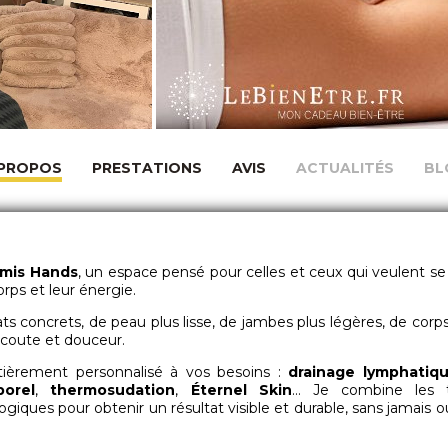
 PROPOS
PRESTATIONS
AVIS
ACTUALITÉS
BL
mis Hands
, un espace pensé pour celles et ceux qui veulent se 
orps et leur énergie.
tats concrets, de peau plus lisse, de jambes plus légères, de corp
écoute et douceur.
ièrement personnalisé à vos besoins :
drainage lymphatiq
porel
,
thermosudation
,
Éternel Skin
… Je combine les t
giques pour obtenir un résultat visible et durable, sans jamais o