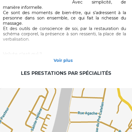
Avec simplicité, de
manière informelle.
Ce sont des moments de bien-être, qui s'adressent à la
personne dans son ensemble, ce qui fait la richesse du
massage.
Et des outils de conscience de soi, par la restauration du
schéma corporel, la présence à son ressenti, la place de la
verbalisation.
Volute c'est qui ?
Voir plus
Une femme, un long parcours de dépassement et de
recherche d'équilibre en soi, avec les autres, la vie.
LES PRESTATIONS PAR SPÉCIALITÉS
Le bouillonnement créatif et le calme de la pratique
efficace, que j'essaie de mettre en œuvre dans tout ce que
j'entreprends, et au service de toute personne dans une
démarche de mieux-être.
Outre les techniques de massage, ce sont les liens corps-
esprit-énergie qui animent ma pratique.
Je mets à disposition ma sensibilité, mon savoir-faire, mon
écoute et mes outils d'aide au mieux-être, pour vous voir
partir transformé.
Mes outils : Anatomie et connaissances médicales, santé