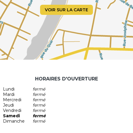
mentale, santé sexuelle, énergétique chinoise, intuition,
écoute, créativité.
VOIR SUR LA CARTE
Permettre un espace pour être, chacun sur son chemin.
Être, respirer, habiter son corps, calmer le mental.
Les raisons de venir
Tensions physiques et émotionnelles
Complexes physiques
Accompagnement des évolutions, des transformations
Les effets annexes
Meilleure estime de soi
Amélioration de l'état global
HORAIRES D'OUVERTURE
Prise de recul et meilleure concentration
Découverte de soi, d'une autre sensibilité
Lundi
fermé
Mardi
fermé
Mercredi
fermé
Jeudi
fermé
Vendredi
fermé
Samedi
fermé
Dimanche
fermé