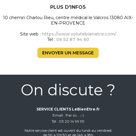
PLUS D'INFOS
10 chemin Charlou Rieu, centre médical le Valcros 13080 AIX-
EN-PROVENCE
Site web :
https://www.volutebienetre.com/
Tel :
06 52 87 94 60
ENVOYER UN MESSAGE
On discute ?
SERVICE CLIENTS LeBienEtre.fr
Email
Par ici... ;-)
Tél
03 20 14 99 99
Notre service client est ouvert du lundi au vendredi
de 9h à 12h30 et de 14h à 18h