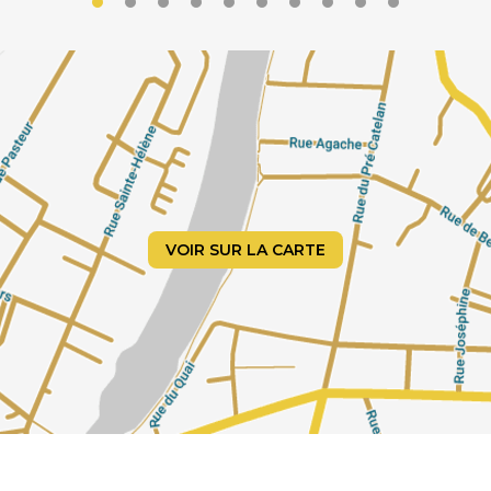
Vous pouvez apporter votre propre linge de bain ou louer
sur place l'ensemble de bain Wu Wei. Dans le salon, près de
la cheminée, ou au bord de la piscine, des collations saines
et délicieuses sont à votre disposition pendant toute la
journée. Si vous préférez déjeuner en tenue de ville ou que
vous souhaitiez prolonger votre moment bien-être par des
plaisirs gourmands, notre restaurant vous accueillera.
Calme et atmosphère
Dans notre hôtel quatre étoiles, nous avons sciemment
limité le nombre de chambres à quatorze. Le mélange de
l’ancien bâtiment industriel et de l’architecture lumineuse
VOIR SUR LA CARTE
et introvertie apporte de l’ouverture, de la lumière, un esprit
nature et une sensation de paix.
Chez Wu Wei – mais aussi à Courtrai – beaucoup
d’expériences vous attendent. C’est la raison pour laquelle
nous avons développé un certain nombre de formules
weekend et court séjour en semaine.