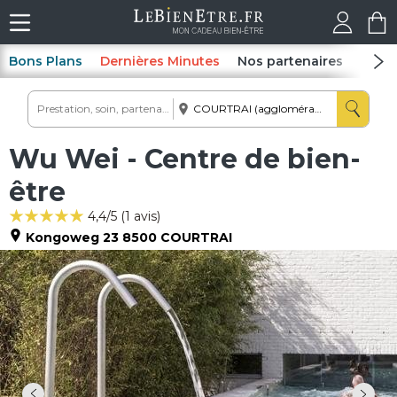
Bons Plans
Dernières Minutes
Nos partenaires
Spas
Wu Wei - Centre de bien-
être
4,4
/5 (
1
avis)
Kongoweg 23
8500
COURTRAI