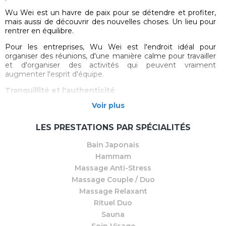
Wu Wei est un havre de paix pour se détendre et profiter,
mais aussi de découvrir des nouvelles choses. Un lieu pour
rentrer en équilibre.
Pour les entreprises, Wu Wei est l'endroit idéal pour
organiser des réunions, d'une manière calme pour travailler
et d'organiser des activités qui peuvent vraiment
augmenter l'esprit d'équipe.
Tranquillité et l'authenticité
Voir plus
Bien-être au Wu Wei est un peu différent. Le maillot de
bain est obligatoire dans le spa public. Cela crée une
atmosphère spécifique. Mais aussi l'architecture a sa
LES PRESTATIONS PAR SPÉCIALITÉS
contribution. L'uniformité des couleurs et des matériaux
assurent la paix. Pas de cloches et de sifflets, mais un spa
Bain Japonais
comme il a été inventé.
Hammam
Au sein et autour du grand jardin intérieur, les bains
Massage Anti-Stress
intérieurs et extérieurs à 32 degrés, le hammam
Massage Couple / Duo
traditionnel, les trois saunas originaux, les douches
Massage Relaxant
sensorielles et le bain japonais vous assurent chaque saison
Rituel Duo
une expérience de bien-être parfaite. Public ou privé !
Sauna
En outre, les sessions d’activités, les massages et les