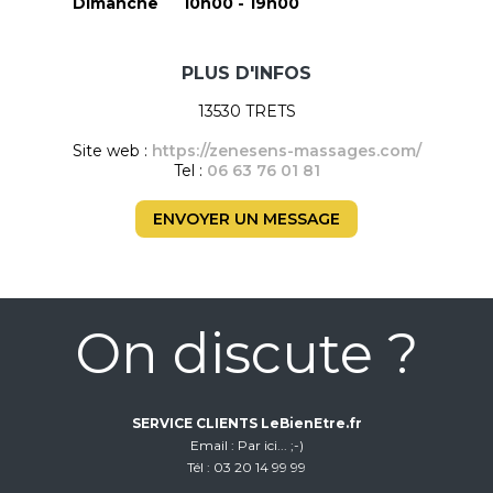
Dimanche
10h00 - 19h00
PLUS D'INFOS
13530 TRETS
Site web :
https://zenesens-massages.com/
Tel :
06 63 76 01 81
ENVOYER UN MESSAGE
On discute ?
SERVICE CLIENTS LeBienEtre.fr
Email
Par ici... ;-)
Tél
03 20 14 99 99