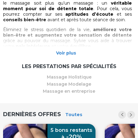
le massage soit plus qu’un massage : un
véritable
moment pour soi de détente totale
. Pour cela, vous
pourrez compter sur ses
aptitudes d’écoute
et ses
conseils bien-être
avant et après toute séance de soin.
Éliminez le stress quotidien de la vie,
améliorez votre
bien-être et augmentez votre sensation de détente
grâce au pouvoir du massage. Sylvie vous aide à trouver
votre
paix intérieure
et votre
équilibre
.
Elle se déplace à domicile tout autour de
Marignane
(rayon
Voir plus
de 20 kms, hors Marseille et Aix en Provence) ainsi que tout
autour de
Trets
(rayon de 20 kms) avec table de massage,
LES PRESTATIONS PAR SPÉCIALITÉS
huiles, serviettes, têtières jetables et produit de
désinfection.
Massage Holistique
Pour le massage Amma assis, elle se déplace
en
Massage Modelage
entreprise
dans tout le département des
Bouches du
Massage en entreprise
Rhône
(ou villes limitrophes) avec chaise ergonomique,
têtières jetables et produit de désinfection.
DERNIÈRES OFFRES
Toutes
5 bons restants
-20%
à