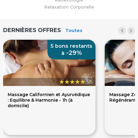
Reflexologie
découverte et d'initiation, événements.
Relaxation Corporelle
DERNIÈRES OFFRES
Toutes
5 bons restants
-29%
à
5/5
Massage Californien et Ayurvédique
Massage Zen
: Equilibre & Harmonie - 1h (à
Régénérant -
domicile)
50€
65
70€
70€