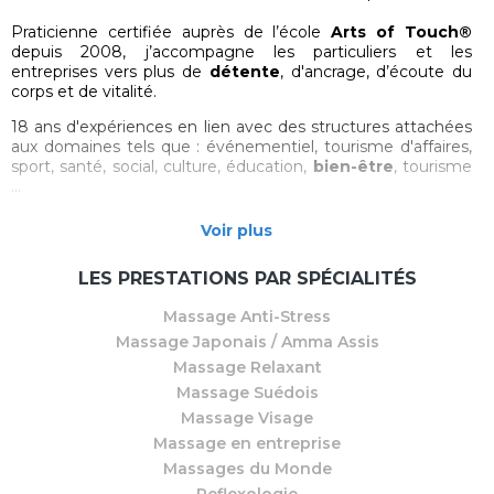
Praticienne certifiée auprès de l’école
Arts of Touch®
depuis 2008, j’accompagne les particuliers et les
entreprises vers plus de
détente
, d'ancrage, d’écoute du
corps et de vitalité.
18 ans d'expériences en lien avec des structures attachées
aux domaines tels que : événementiel, tourisme d'affaires,
sport, santé, social, culture, éducation,
bien-être
, tourisme
…
Je propose des
massages bien-être personnalisés
Voir plus
(Amma, californien d'Esalen, ayurvédique, coréen, suédois,
réflexologie…) ainsi que des
ateliers de relaxation
,
d’éveil
LES PRESTATIONS PAR SPÉCIALITÉS
corporel et d'auto-massage
, à domicile, en institut ou en
entreprise.
Massage Anti-Stress
Massage Japonais / Amma Assis
Approche personnalisée axée sur l’écoute intuitive,
l’échange, la créativité et le lâcher prise.
Massage Relaxant
Massage Suédois
Interventions a domicile (pour les particuliers) ou sur site
Massage Visage
(entreprises, institutions) secteur entre
Auterive
et
Massage en entreprise
Toulouse
.
Massages du Monde
Séances individuelles, ateliers collectifs, stages de