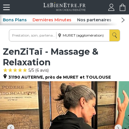
Bons Plans
Dernières Minutes
Nos partenaires
Spas
ZenZiTaï - Massage &
Relaxation
5
/5 (
6
avis)
31190
AUTERIVE
, près de MURET et TOULOUSE