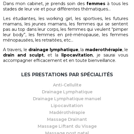
Dans mon cabinet, je prends soin des
femmes
à tous les
stades de leur vie et pour différentes thématiques…
Les étudiantes, les working girl, les sportives, les futures
mamans, les jeunes mamans, les femmes qui se sentent
pas au top dans leur corps, les femmes qui veulent “pimper
leur body”, les femmes en pré-ménopause, les femmes
ménopausées, les retraitées, etc…
A travers, le
drainage lymphatique
, la
maderothérapie
, le
drain and sculpt
, et la
lipocavitation
, je saurai vous
accompagner efficacement et en toute bienveillance.
LES PRESTATIONS PAR SPÉCIALITÉS
Anti-Cellulite
Drainage Lymphatique
Drainage Lymphatique manuel
Lipocavitation
Madérothérapie
Massage Drainant
Massage Liftant du Visage
Massage post natal