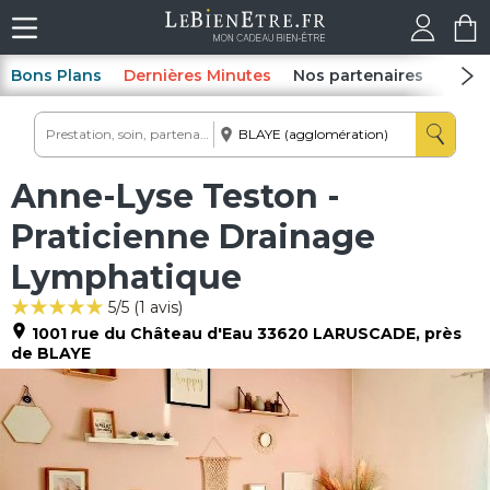
Bons Plans
Dernières Minutes
Nos partenaires
Spas
Anne-Lyse Teston -
Praticienne Drainage
Lymphatique
5
/5 (
1
avis)
1001 rue du Château d'Eau
33620
LARUSCADE
, près
de BLAYE