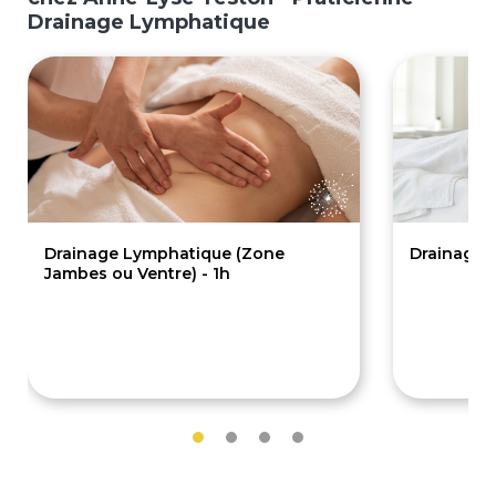
Drainage Lymphatique
Drainage Lymphatique (Zone
Drainage 
Jambes ou Ventre) - 1h
70€
100€