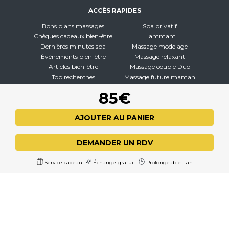
ACCÈS RAPIDES
Bons plans massages
Spa privatif
Chèques cadeaux bien-être
Hammam
Dernières minutes spa
Massage modelage
Évènements bien-être
Massage relaxant
Articles bien-être
Massage couple Duo
Top recherches
Massage future maman
Carte interactive
Toutes nos disciplines
85€
À PROPOS
AJOUTER AU PANIER
Qui sommes-nous
CGV - CGU
DEMANDER UN RDV
Mentions légales
Politique de confidentialité
Service cadeau
Échange gratuit
Prolongeable 1 an