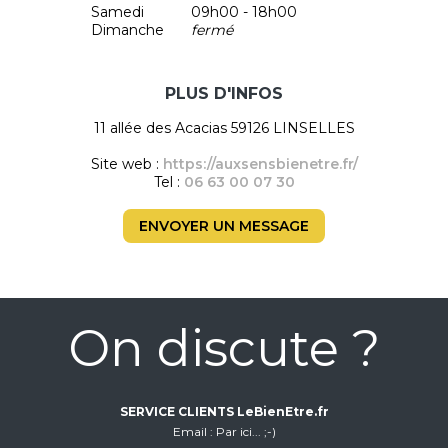
Samedi
09h00 - 18h00
Dimanche
fermé
PLUS D'INFOS
11 allée des Acacias 59126 LINSELLES
Site web :
https://auxsensbienetre.fr/
Tel :
06 63 00 07 30
ENVOYER UN MESSAGE
On discute ?
SERVICE CLIENTS LeBienEtre.fr
Email
Par ici... ;-)