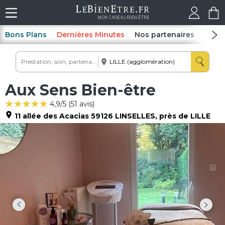
Bons Plans
Dernières Minutes
Nos partenaires
Spas
Aux Sens Bien-être
4,9
/5 (
51
avis)
11 allée des Acacias
59126
LINSELLES
, près de LILLE