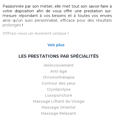
Passionnée par son métier, elle met tout son savoir-faire à
votre disposition afin de vous offrir une prestation sur-
mesure répondant à vos besoins et à toutes vos envies
ainsi qu'un suivi personnalisé, efficace pour des résultats
prolongés
!
Offrez-vous un moment unique !
Découvrez les soins spécialisés d’esthétique et de bien-
Voir plus
être, alliant
technologies avancées et expertise
, pour
sublimer votre beauté naturelle et vous offrir une
expérience de soin inégalée :
LES PRESTATIONS PAR SPÉCIALITÉS
- La cryolipolyse augmentée
Amincissement
Anti-âge
- Le laser diode focalisé +PRM
Chromothérapie
- La luxopuncture
Contour des yeux
- Soins du visage
Cryolipolyse
Luxopuncture
- Pressothérapie
Massage Liftant du Visage
- Massages bien-être
Massage Oriental
Massage Relaxant