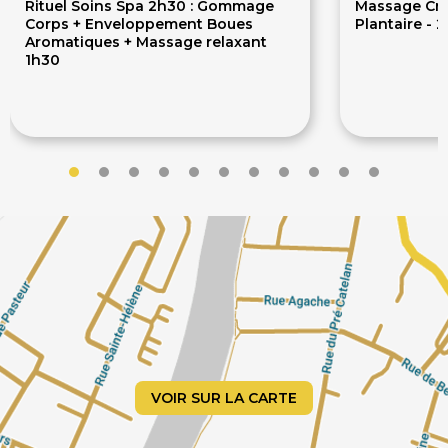
Rituel Soins Spa 2h30 : Gommage
Massage Crâ
Corps + Enveloppement Boues
Plantaire - 
Aromatiques + Massage relaxant
1h30
139€
30
205€
39€
VOIR SUR LA CARTE