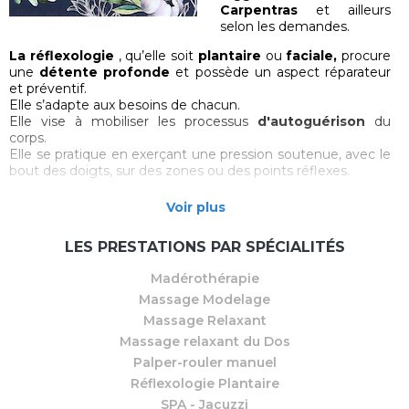
Carpentras
et ailleurs
selon les demandes.
La réflexologie
, qu’elle soit
plantaire
ou
faciale,
procure
une
détente profonde
et possède un aspect réparateur
et préventif.
Elle s’adapte aux besoins de chacun.
Elle vise à mobiliser les processus
d'autoguérison
du
corps.
Elle se pratique en exerçant une pression soutenue, avec le
bout des doigts, sur des zones ou des points réflexes.
Afin d’apaiser, de soulager et de libérer les tensions
Voir plus
psychiques et physiques accumulées au quotidien, je
propose également des
massages relaxants à l’huile
LES PRESTATIONS PAR SPÉCIALITÉS
chaude
Madérothérapie
Profitez également du
SPA
pour un moment de détente
Massage Modelage
et de
bien-être absolu
.
Massage Relaxant
Mon parcours (rédigé par lebienetre.fr)
Massage relaxant du Dos
Palper-rouler manuel
« Licence de psychologie et réflexologue »
Réflexologie Plantaire
Sophie Bintz ne pensait pas devenir un jour réflexologue.
SPA - Jacuzzi