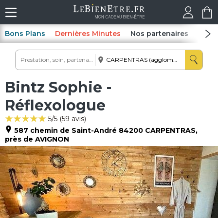
Bons Plans
Dernières Minutes
Nos partenaires
Spas
Bintz Sophie -
Réflexologue
5
/5 (
59
avis)
587 chemin de Saint-André
84200
CARPENTRAS
,
près de AVIGNON