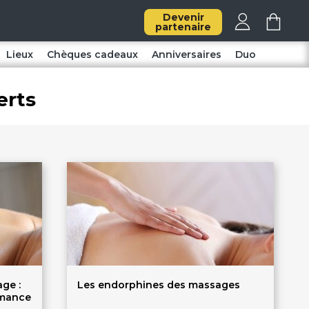
Devenir
partenaire
Lieux
Chèques cadeaux
Anniversaires
Duo
erts
age :
Les endorphines des massages
rmance