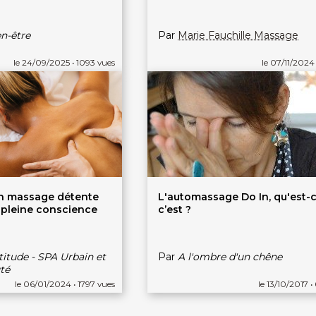
n-être
Par
Marie Fauchille Massage
le 24/09/2025 • 1093 vues
le 07/11/2024 
un massage détente
L'automassage Do In, qu'est-
 pleine conscience
c’est ?
titude - SPA Urbain et
Par
A l'ombre d'un chêne
té
le 06/01/2024 • 1797 vues
le 13/10/2017 •