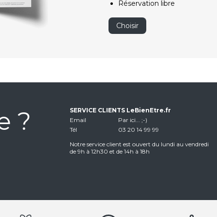
Réservation libre
Choisir
e ?
SERVICE CLIENTS LeBienEtre.fr
Email
Par ici... ;-)
Tél
03 20 14 99 99
Notre service client est ouvert du lundi au vendredi
de 9h à 12h30 et de 14h à 18h