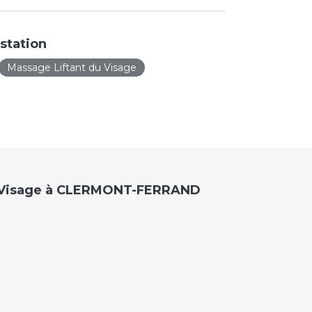
station
Massage Liftant du Visage
du Visage à CLERMONT-FERRAND