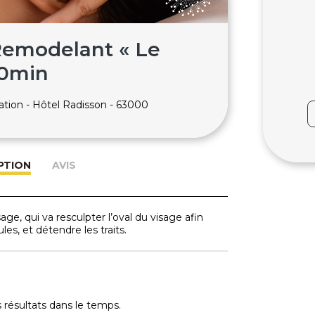
Remodelant « Le
30min
ération - Hôtel Radisson - 63000
PTION
AVIS
ge, qui va resculpter l’oval du visage afin
ules, et détendre les traits.
s résultats dans le temps.