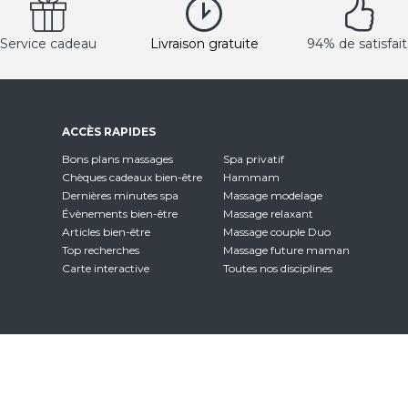
Service cadeau
Livraison gratuite
94% de satisfait
ACCÈS RAPIDES
Bons plans massages
Spa privatif
Chèques cadeaux bien-être
Hammam
Dernières minutes spa
Massage modelage
Évènements bien-être
Massage relaxant
Articles bien-être
Massage couple Duo
Top recherches
Massage future maman
Carte interactive
Toutes nos disciplines