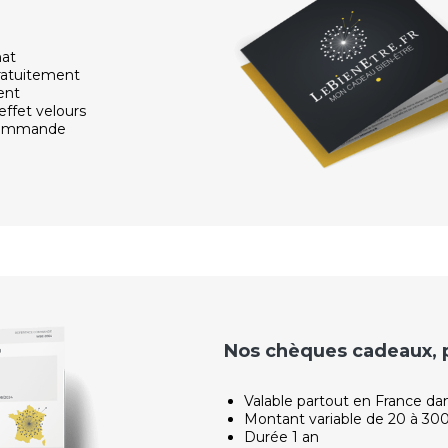
hat
ratuitement
ent
effet velours
 commande
Nos chèques cadeaux, po
Valable partout en France da
Montant variable de 20 à 30
Durée 1 an