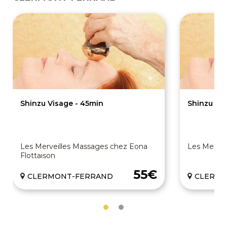
Shinzu Visage - 45min
Shinzu Vi
Les Merveilles Massages chez Eona
Les Mervei
Flottaison
55€
CLERMONT-FERRAND
CLERMO