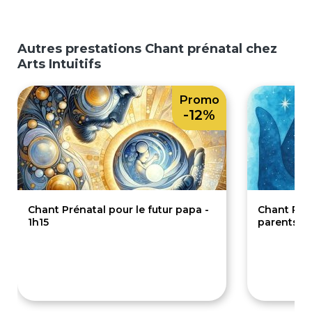
Autres prestations Chant prénatal chez
Arts Intuitifs
Promo
-12%
Chant Prénatal pour le futur papa -
Chant Prén
1h15
parents - 
75€
1
85€
160€