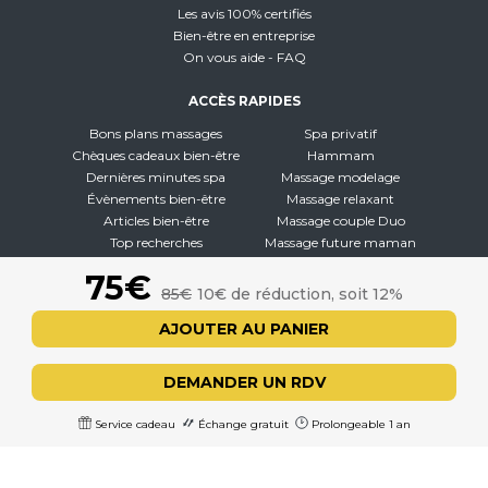
Les avis 100% certifiés
Bien-être en entreprise
On vous aide - FAQ
ACCÈS RAPIDES
Bons plans massages
Spa privatif
Chèques cadeaux bien-être
Hammam
Dernières minutes spa
Massage modelage
Évènements bien-être
Massage relaxant
Articles bien-être
Massage couple Duo
Top recherches
Massage future maman
Carte interactive
Toutes nos disciplines
75€
85€
10€ de réduction, soit 12%
À PROPOS
AJOUTER AU PANIER
Qui sommes-nous
CGV - CGU
DEMANDER UN RDV
Mentions légales
Politique de confidentialité
Service cadeau
Échange gratuit
Prolongeable 1 an