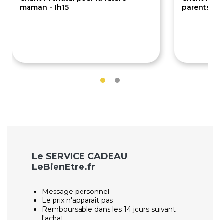
maman - 1h15
parents - 
75€
1
85€
160€
Le SERVICE CADEAU
LeBienEtre.fr
Message personnel
Le prix n'apparaît pas
Remboursable dans les 14 jours suivant
l'achat