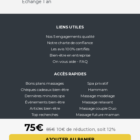
Échange 1 an
LIENS UTILES
Nos 5 engagements qualité
Notre charte de confiance
Les avis 100% certifiés
Bien-être en entreprise
On vous aide - FAQ
ACCÈS RAPIDES
Bons plans massages
Spa privatif
Chèques cadeaux bien-être
Hammam
Dernières minutes spa
Massage modelage
Évènements bien-être
Massage relaxant
Articles bien-être
Massage couple Duo
Top recherches
Massage future maman
Carte interactive
Toutes nos disciplines
75€
85€
10€ de réduction, soit 12%
À PROPOS
AJOUTER AU PANIER