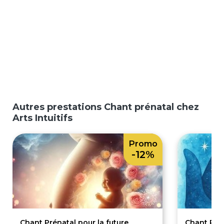
Autres prestations Chant prénatal chez
Arts Intuitifs
Promo
-12%
Chant Prénatal pour la future
Chant Prén