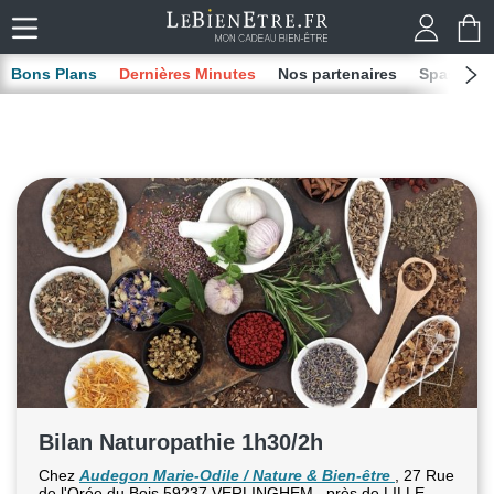
Bons Plans
Dernières Minutes
Nos partenaires
Spas
M
Bilan Naturopathie 1h30/2h
Chez
Audegon Marie-Odile / Nature & Bien-être
, 27 Rue
de l'Orée du Bois 59237 VERLINGHEM , près de LILLE