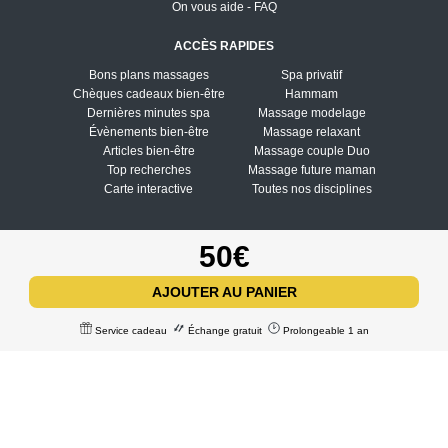
On vous aide - FAQ
ACCÈS RAPIDES
Bons plans massages
Spa privatif
Chèques cadeaux bien-être
Hammam
Dernières minutes spa
Massage modelage
Évènements bien-être
Massage relaxant
Articles bien-être
Massage couple Duo
Top recherches
Massage future maman
Carte interactive
Toutes nos disciplines
À PROPOS
50€
Qui sommes-nous
CGV - CGU
AJOUTER AU PANIER
Mentions légales
Politique de confidentialité
Service cadeau
Échange gratuit
Prolongeable 1 an