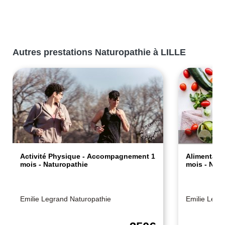
Autres prestations Naturopathie à LILLE
Activité Physique - Accompagnement 1
Alimentati
mois - Naturopathie
mois - Nat
Emilie Legrand Naturopathie
Emilie Legr