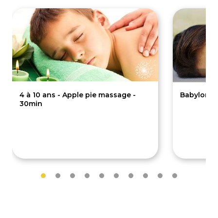
4 à 10 ans - Apple pie massage -
Babylone, 
30min
50€
65€