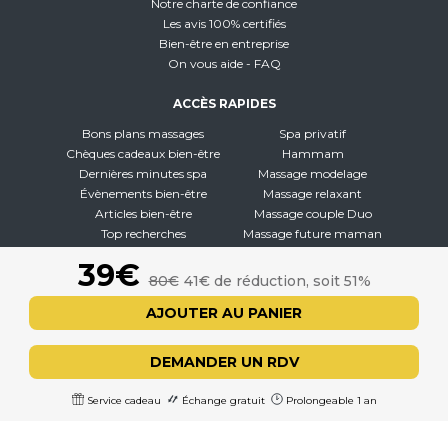
Notre charte de confiance
Les avis 100% certifiés
Bien-être en entreprise
On vous aide - FAQ
ACCÈS RAPIDES
Bons plans massages
Spa privatif
Chèques cadeaux bien-être
Hammam
Dernières minutes spa
Massage modelage
Évènements bien-être
Massage relaxant
Articles bien-être
Massage couple Duo
Top recherches
Massage future maman
Carte interactive
Toutes nos disciplines
39€
80€
41€ de réduction, soit 51%
À PROPOS
AJOUTER AU PANIER
Qui sommes-nous
CGV - CGU
DEMANDER UN RDV
Mentions légales
Politique de confidentialité
Service cadeau
Échange gratuit
Prolongeable 1 an