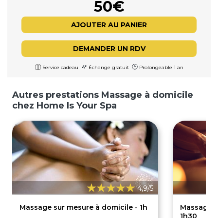
50€
AJOUTER AU PANIER
DEMANDER UN RDV
Service cadeau
Échange gratuit
Prolongeable 1 an
Autres prestations Massage à domicile
chez Home Is Your Spa
4,9/5
Massage sur mesure à domicile - 1h
Massage s
1h30