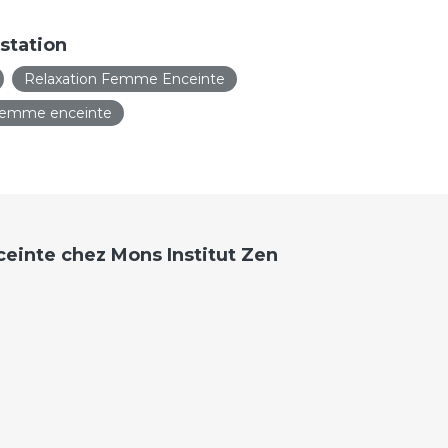
station
Relaxation Femme Enceinte
femme enceinte
einte chez Mons Institut Zen