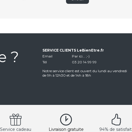
e ?
SERVICE CLIENTS LeBienEtre.fr
Email
Par ici... ;-)
Tél
03 20 14 99 99
Notre service client est ouvert du lundi au vendredi
de 9h à 12h30 et de 14h à 18h
Service cadeau
Livraison gratuite
94% de satisfait