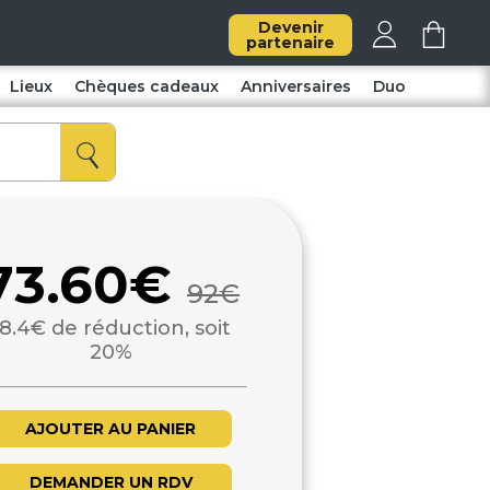
Devenir
partenaire
Lieux
Chèques cadeaux
Anniversaires
Duo
73.60€
92€
18.4€ de réduction, soit
20%
AJOUTER AU PANIER
DEMANDER UN RDV