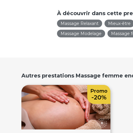
À découvrir dans cette pre
Massage Relaxant
Mieux-être
Massage Modelage
Massage 
Autres prestations Massage femme enc
Promo
-20%