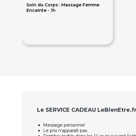
Soin du Corps : Massage Femme
Enceinte - 1h
57.60€
72€
Le SERVICE CADEAU LeBienEtre.f
Message personnel
Le prix n'apparaît pas
Remboursable dans les 14 jours suivant l'ac