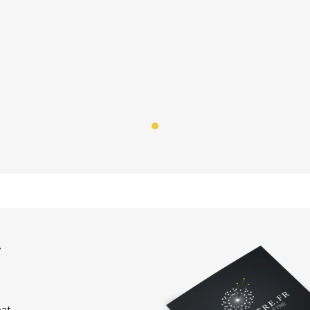
r
hat