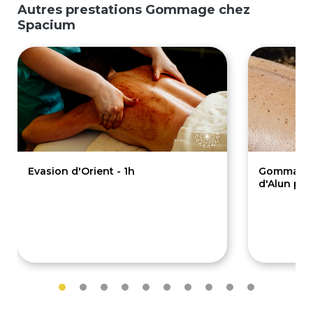
Autres prestations Gommage chez
Spacium
Evasion d'Orient - 1h
Gommage p
d'Alun pa
79€
49€