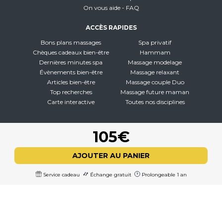
On vous aide - FAQ
ACCÈS RAPIDES
Bons plans massages
Spa privatif
Chèques cadeaux bien-être
Hammam
Dernières minutes spa
Massage modelage
Évènements bien-être
Massage relaxant
Articles bien-être
Massage couple Duo
Top recherches
Massage future maman
Carte interactive
Toutes nos disciplines
À PROPOS
105€
Qui sommes-nous
CGV - CGU
AJOUTER AU PANIER
Mentions légales
Politique de confidentialité
Service cadeau
Échange gratuit
Prolongeable 1 an