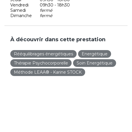
Vendredi
09h30 - 18h30
Samedi
fermé
Dimanche
fermé
À découvrir dans cette prestation
Rééquilibrages énergétiques
Energétique
Thérapie Psychocorporelle
Soin Energétique
Méthode LEAA® - Karine STOCK