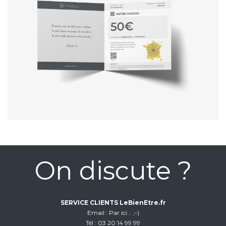
On discute ?
SERVICE CLIENTS LeBienEtre.fr
Email
Par ici... ;-)
Tél
03 20 14 99 99