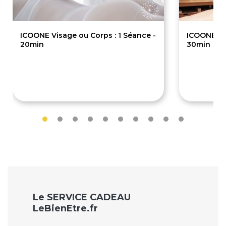
ICOONE Visage ou Corps : 1 Séance -
ICOONE Vis
20min
30min
48€
60€
Le SERVICE CADEAU
LeBienEtre.fr