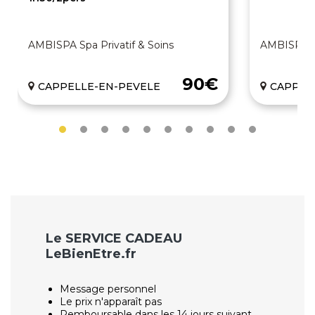
AMBISPA Spa Privatif & Soins
AMBISPA Sp
90€
CAPPELLE-EN-PEVELE
CAPPEL
Le SERVICE CADEAU
LeBienEtre.fr
Message personnel
Le prix n'apparaît pas
Remboursable dans les 14 jours suivant