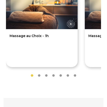
Massage au Choix - 1h
Massage a
60€
90€