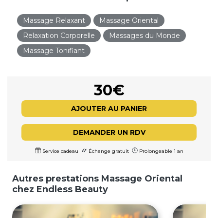
Massage Relaxant
Massage Oriental
Relaxation Corporelle
Massages du Monde
Massage Tonifiant
30€
AJOUTER AU PANIER
DEMANDER UN RDV
Service cadeau
Échange gratuit
Prolongeable 1 an
Autres prestations Massage Oriental
chez Endless Beauty