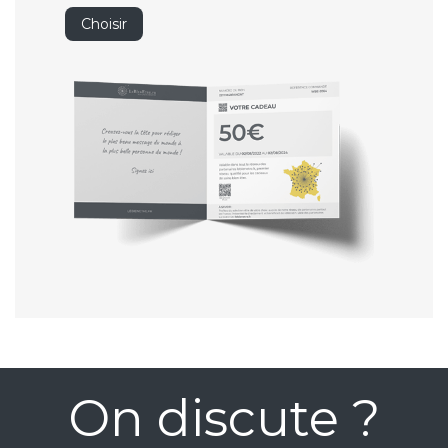
Choisir
On discute ?