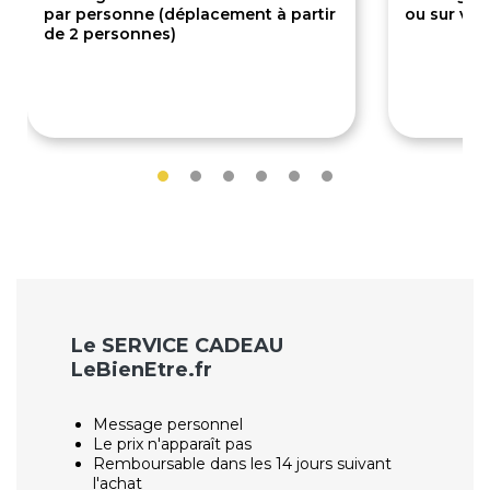
par personne (déplacement à partir
ou sur votr
de 2 personnes)
25€
20€
Le SERVICE CADEAU
LeBienEtre.fr
Message personnel
Le prix n'apparaît pas
Remboursable dans les 14 jours suivant
l'achat