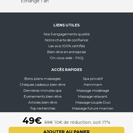
Échange 1 an
LIENS UTILES
Nos 5 engagements qualité
Notre charte de confiance
Les avis 100% certifiés
Bien-être en entreprise
On vous aide - FAQ
ACCÈS RAPIDES
Bons plans massages
Spa privatif
Chèques cadeaux bien-être
Hammam
Dernières minutes spa
Massage modelage
Évènements bien-être
Massage relaxant
Articles bien-être
Massage couple Duo
Top recherches
Massage future maman
Carte interactive
Toutes nos disciplines
49€
59€
10€ de réduction, soit 17%
À PROPOS
AJOUTER AU PANIER