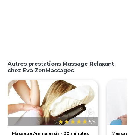
Autres prestations Massage Relaxant
chez Eva ZenMassages
5/5
Massage Amma assis - 30 minutes
Massage A