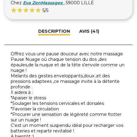
Chez
Eva ZenMassages
, 59000 LILLE
5
/5
DESCRIPTION
AVIS (41)
Offrez vous une pause douceur avec notre massage
Pause Nuage où chaque tension du dos ,des
épaules,de la nuque et de la tête s'envole comme un
nuage !
Melants des gestes enveloppants,doux ,et des
pressions adaptees ,ce massage invite à la détente
profonde .
Il aidera à :
*Apaiser le stress
*Soulager les tensions cervicales et dorsales
*Favoriser la circulation
*Procurer une sensation de légèreté comme flotter
sur un nuage !
C'est un moment suspendu idéal pour recharger vos
batteries et repartir revitalisé !
A bientôt ;)