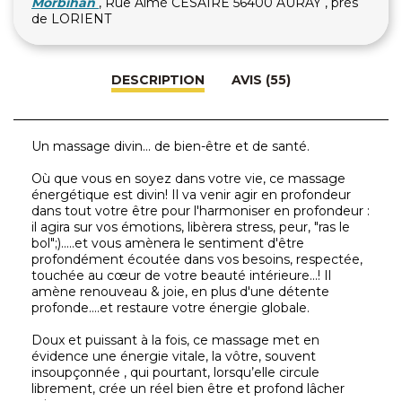
Morbihan
, Rue Aimé CESAIRE 56400 AURAY , près
de LORIENT
DESCRIPTION
AVIS (55)
Un massage divin... de bien-être et de santé.
Où que vous en soyez dans votre vie, ce massage
énergétique est divin! Il va venir agir en profondeur
dans tout votre être pour l'harmoniser en profondeur :
il agira sur vos émotions, libèrera stress, peur, "ras le
bol";).....et vous amènera le sentiment d'être
profondément écoutée dans vos besoins, respectée,
touchée au cœur de votre beauté intérieure...! Il
amène renouveau & joie, en plus d'une détente
profonde....et restaure votre énergie globale.
Doux et puissant à la fois, ce massage met en
évidence une énergie vitale, la vôtre, souvent
insoupçonnée , qui pourtant, lorsqu’elle circule
librement, crée un réel bien être et profond lâcher