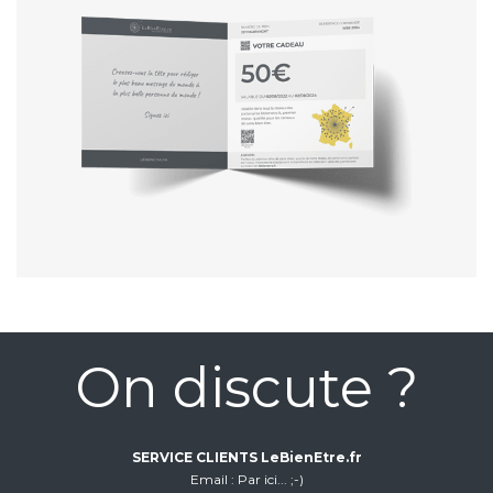
On discute ?
SERVICE CLIENTS LeBienEtre.fr
Email
Par ici... ;-)