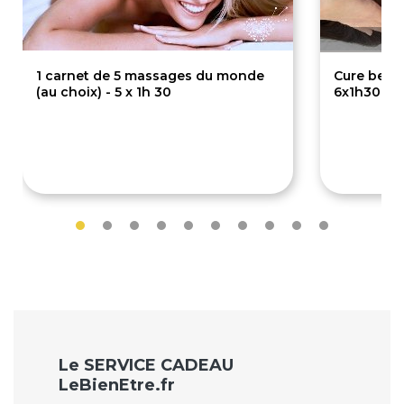
1 carnet de 5 massages du monde
Cure beaut
(au choix) - 5 x 1h 30
6x1h30
300€
4
350€
570€
Le SERVICE CADEAU
LeBienEtre.fr