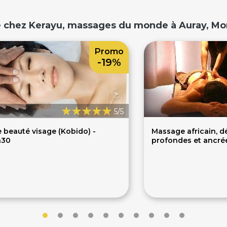
 chez Kerayu, massages du monde à Auray, Mo
Promo
-19%
5/5
 beauté visage (Kobido) -
Massage africain, d
h30
profondes et ancré
459€
84€
0€