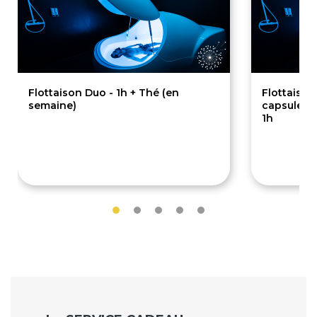
Flottaison Duo - 1h + Thé (en
Flottaison
semaine)
capsule - 
1h
129€
1
129€