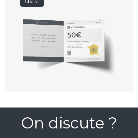
Choisir
On discute ?