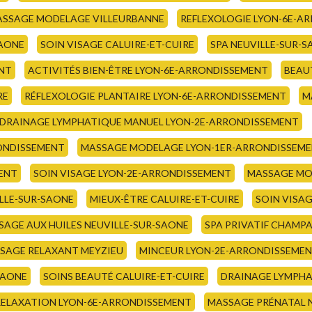
SSAGE MODELAGE VILLEURBANNE
REFLEXOLOGIE LYON-6E-A
SAONE
SOIN VISAGE CALUIRE-ET-CUIRE
SPA NEUVILLE-SUR-
ENT
ACTIVITÉS BIEN-ÊTRE LYON-6E-ARRONDISSEMENT
BEAU
RE
RÉFLEXOLOGIE PLANTAIRE LYON-6E-ARRONDISSEMENT
M
DRAINAGE LYMPHATIQUE MANUEL LYON-2E-ARRONDISSEMENT
RONDISSEMENT
MASSAGE MODELAGE LYON-1ER-ARRONDISSEM
MENT
SOIN VISAGE LYON-2E-ARRONDISSEMENT
MASSAGE MO
LLE-SUR-SAONE
MIEUX-ÊTRE CALUIRE-ET-CUIRE
SOIN VISA
SAGE AUX HUILES NEUVILLE-SUR-SAONE
SPA PRIVATIF CHAMP
SAGE RELAXANT MEYZIEU
MINCEUR LYON-2E-ARRONDISSEME
SAONE
SOINS BEAUTÉ CALUIRE-ET-CUIRE
DRAINAGE LYMPHA
RELAXATION LYON-6E-ARRONDISSEMENT
MASSAGE PRÉNATAL 