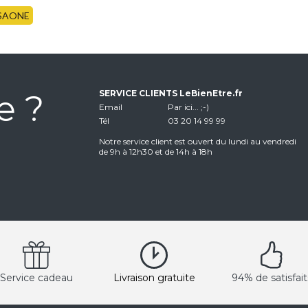
-SAONE
e ?
SERVICE CLIENTS LeBienEtre.fr
Email
Par ici... ;-)
Tél
03 20 14 99 99
Notre service client est ouvert du lundi au vendredi
de 9h à 12h30 et de 14h à 18h
Service cadeau
Livraison gratuite
94% de satisfait