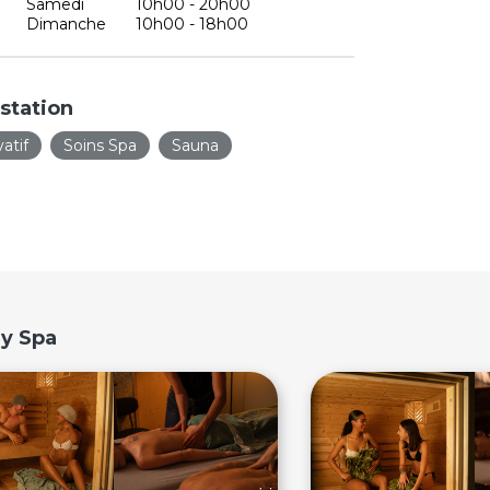
Samedi
10h00 - 20h00
Dimanche
10h00 - 18h00
station
atif
Soins Spa
Sauna
ly Spa