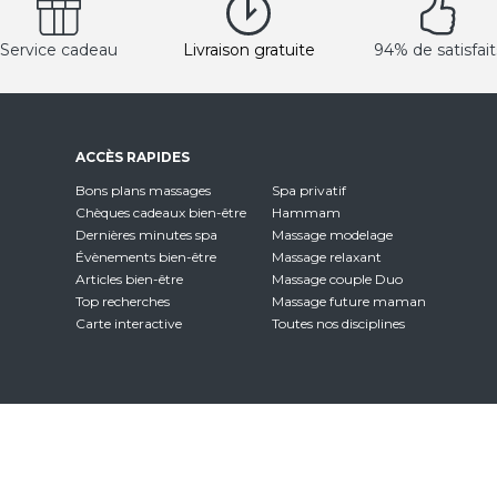
Service cadeau
Livraison gratuite
94% de satisfait
ACCÈS RAPIDES
Bons plans massages
Spa privatif
Chèques cadeaux bien-être
Hammam
Dernières minutes spa
Massage modelage
Évènements bien-être
Massage relaxant
Articles bien-être
Massage couple Duo
Top recherches
Massage future maman
Carte interactive
Toutes nos disciplines