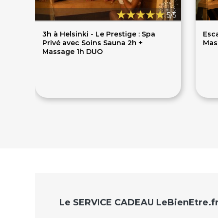
5/5
3h à Helsinki - Le Prestige : Spa
Esc
Privé avec Soins Sauna 2h +
Mas
Massage 1h DUO
650€
2
Le SERVICE CADEAU LeBienEtre.f