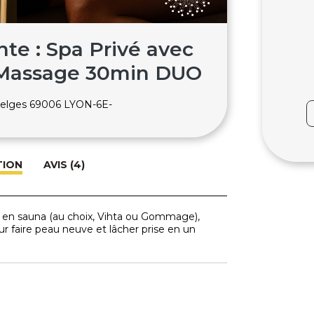
te : Spa Privé avec
 Massage 30min DUO
 Belges 69006 LYON-6E-
TION
AVIS (4)
uel en sauna (au choix, Vihta ou Gommage),
r faire peau neuve et lâcher prise en un