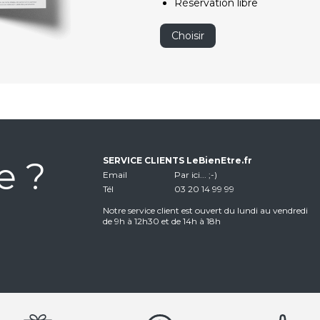
Réservation libre
Choisir
e ?
SERVICE CLIENTS LeBienEtre.fr
Email
Par ici... ;-)
Tél
03 20 14 99 99
Notre service client est ouvert du lundi au vendredi
de 9h à 12h30 et de 14h à 18h