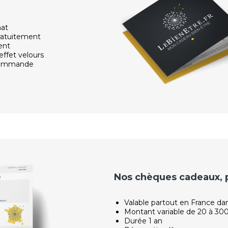
hat
ratuitement
ent
effet velours
 commande
Nos chèques cadeaux, po
Valable partout en France da
Montant variable de 20 à 30
Durée 1 an