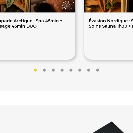
apade Arctique : Spa 45min +
Évasion Nordique : 
sage 45min DUO
Soins Sauna 1h30 +
60€
500€
r