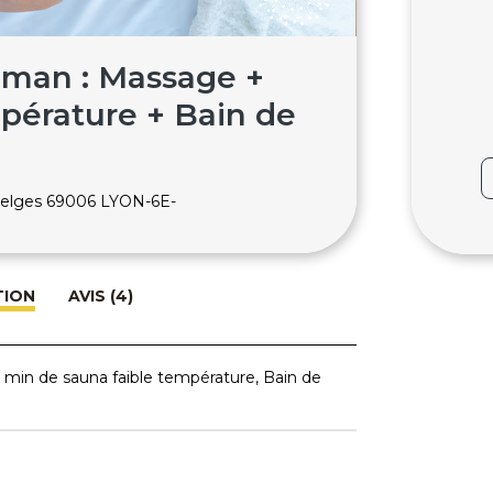
aman : Massage +
pérature + Bain de
 Belges 69006 LYON-6E-
TION
AVIS (4)
in de sauna faible température, Bain de