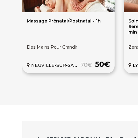
Massage Prénatal/Postnatal - 1h
Soi
Séré
min
Des Mains Pour Grandir
Zen
50€
70€
NEUVILLE-SUR-SAONE
LY