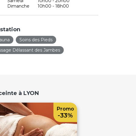
Samedi
10h00 - 20h00
Dimanche
10h00 - 18h00
station
auna
Soins des Pieds
sage Délassant des Jambes
ceinte à LYON
Promo
-33%