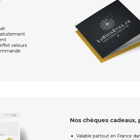
r
hat
ratuitement
ent
effet velours
 commande
Nos chèques cadeaux, po
Valable partout en France da