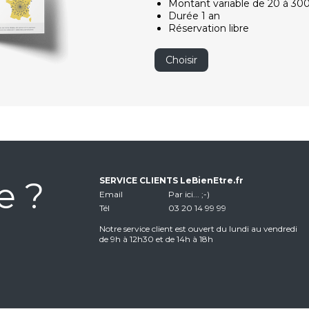
Montant variable de 20 à 30
Durée 1 an
Réservation libre
Choisir
e ?
SERVICE CLIENTS LeBienEtre.fr
Email
Par ici... ;-)
Tél
03 20 14 99 99
Notre service client est ouvert du lundi au vendredi
de 9h à 12h30 et de 14h à 18h