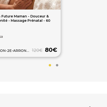
n Future Maman - Douceur &
nité - Massage Prénatal - 60
sa
80€
120€
ON-2E-ARRONDISSEMENT