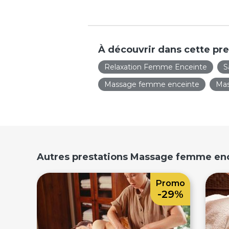
À découvrir dans cette pre
Relaxation Femme Enceinte
S
Massage femme enceinte
Mas
Autres prestations Massage femme en
Promo
-29%