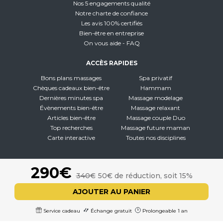
Nos 5 engagements qualité
Notre charte de confiance
Les avis 100% certifiés
Bien-être en entreprise
On vous aide - FAQ
ACCÈS RAPIDES
Bons plans massages
Spa privatif
Chèques cadeaux bien-être
Hammam
Dernières minutes spa
Massage modelage
Évènements bien-être
Massage relaxant
Articles bien-être
Massage couple Duo
Top recherches
Massage future maman
Carte interactive
Toutes nos disciplines
À PROPOS
290€
340€
50€ de réduction, soit 15%
Qui sommes-nous
CGV - CGU
AJOUTER AU PANIER
Mentions légales
Politique de confidentialité
Service cadeau
Échange gratuit
Prolongeable 1 an