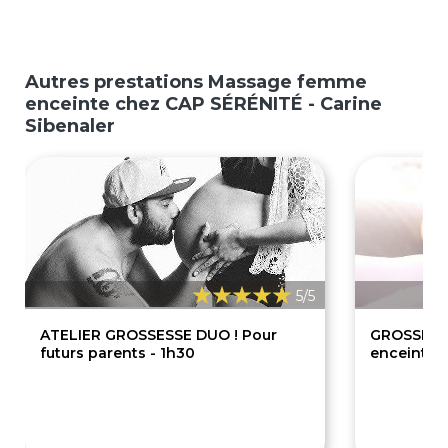
Autres prestations Massage femme
enceinte chez CAP SÉRÉNITÉ - Carine
Sibenaler
5/5
ATELIER GROSSESSE DUO ! Pour
GROSSESSE
futurs parents - 1h30
enceinte
120€
1
240€