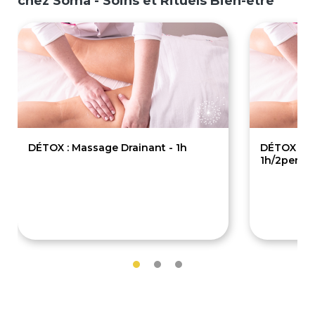
chez Soma - Soins et Rituels Bien-être
DÉTOX : Massage Drainant - 1h
DÉTOX : M
1h/2pers
65€
115€