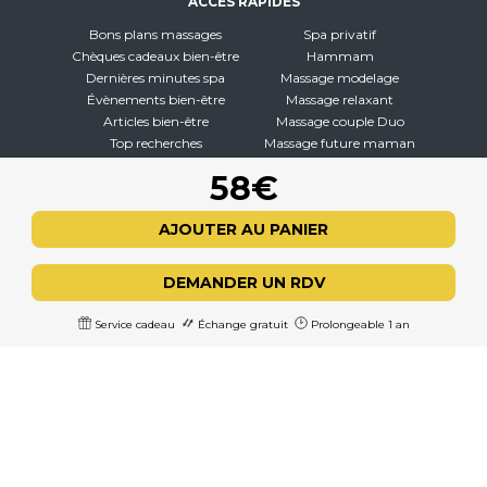
ACCÈS RAPIDES
Bons plans massages
Spa privatif
Chèques cadeaux bien-être
Hammam
Dernières minutes spa
Massage modelage
Évènements bien-être
Massage relaxant
Articles bien-être
Massage couple Duo
Top recherches
Massage future maman
Carte interactive
Toutes nos disciplines
58€
À PROPOS
AJOUTER AU PANIER
Qui sommes-nous
CGV - CGU
DEMANDER UN RDV
Mentions légales
Politique de confidentialité
Service cadeau
Échange gratuit
Prolongeable 1 an