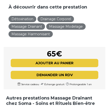
À découvrir dans cette prestation
Détoxination
Drainage Corporel
Massage Drainant
Massage Modelage
Massage Harmonisant
65€
AJOUTER AU PANIER
DEMANDER UN RDV
Service cadeau
Échange gratuit
Prolongeable 1 an
Autres prestations Massage Drainant
chez Soma - Soins et Rituels Bien-être