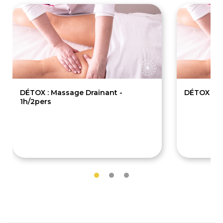
DÉTOX : Massage Drainant -
DÉTOX : M
1h/2pers
115€
30€