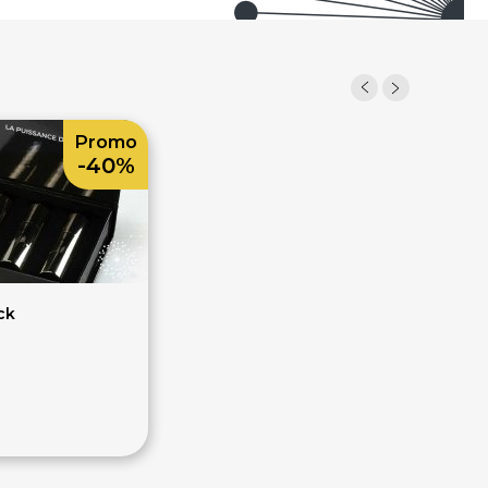
Promo
-40%
ck