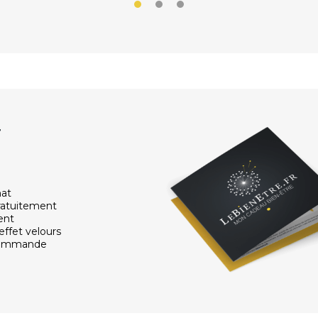
r
hat
ratuitement
ent
effet velours
 commande