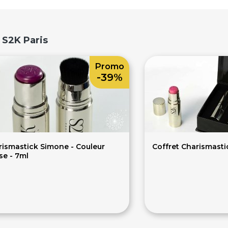
 S2K Paris
Promo
-39%
rismastick Simone - Couleur
Coffret Charismasti
se - 7ml
34€
78€
€
129.99€