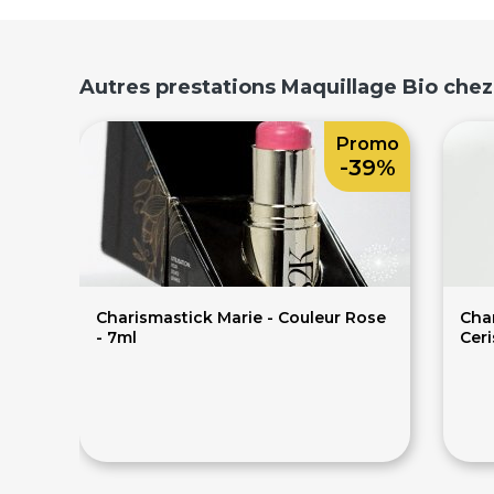
Autres prestations Maquillage Bio chez
Promo
-39%
Charismastick Marie - Couleur Rose
Cha
- 7ml
Ceri
34€
56€
56