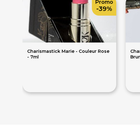
Promo
-39%
Charismastick Marie - Couleur Rose
Cha
- 7ml
Brun
34€
56€
56