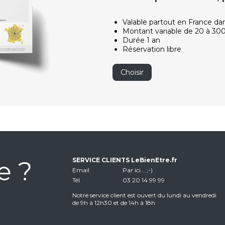
Valable partout en France da
Montant variable de 20 à 30
Durée 1 an
Réservation libre
Choisir
e ?
SERVICE CLIENTS LeBienEtre.fr
Email
Par ici... ;-)
Tél
03 20 14 99 99
Notre service client est ouvert du lundi au vendredi
de 9h à 12h30 et de 14h à 18h