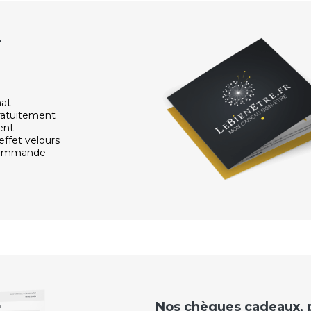
r
hat
ratuitement
ent
effet velours
 commande
Nos chèques cadeaux, po