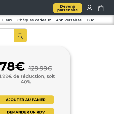
Devenir
partenaire
Lieux
Chèques cadeaux
Anniversaires
Duo
78€
129.99€
1.99€ de réduction, soit
40%
AJOUTER AU PANIER
DEMANDER UN RDV