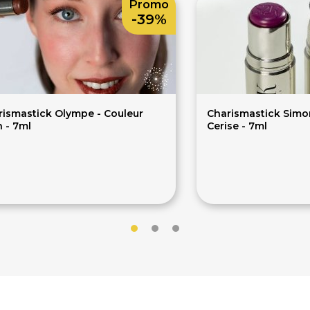
Promo
-39%
rismastick Olympe - Couleur
Charismastick Simo
 - 7ml
Cerise - 7ml
34€
34€
€
56€