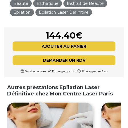
Beauté
Esthétique
Institut de Beauté
Epilation
Epilation Laser Définitive
144.40€
AJOUTER AU PANIER
DEMANDER UN RDV
Service cadeau
Échange gratuit
Prolongeable 1 an
Autres prestations Epilation Laser
Définitive chez Mon Centre Laser Paris