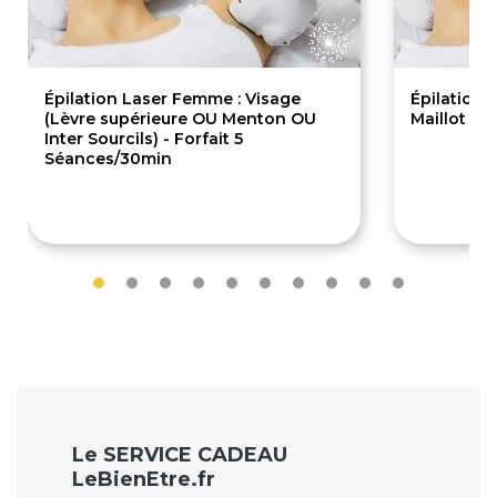
Épilation Laser Femme : Visage
Épilation 
(Lèvre supérieure OU Menton OU
Maillot Br
Inter Sourcils) - Forfait 5
Séances/30min
289€
135.
Le SERVICE CADEAU
LeBienEtre.fr