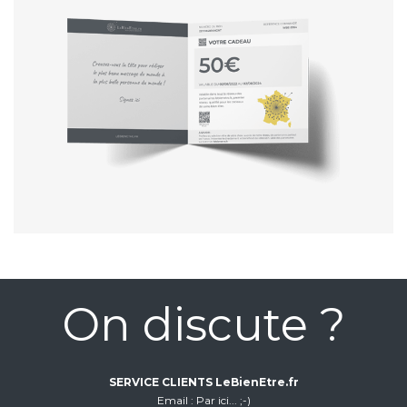
On discute ?
SERVICE CLIENTS LeBienEtre.fr
Email
Par ici... ;-)