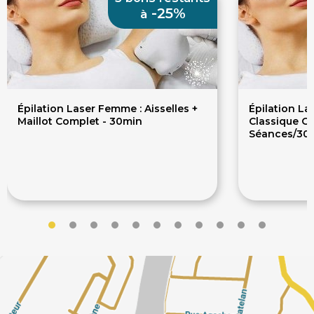
-25%
à
Épilation Laser Femme : Aisselles +
Épilation La
Maillot Complet - 30min
Classique OU 
Séances/30
108€
60
144.40€
166€