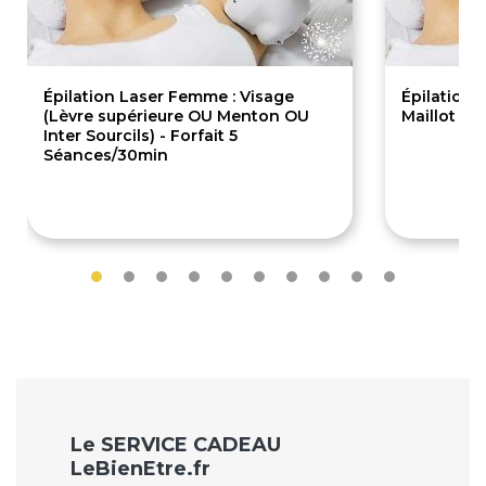
Épilation Laser Femme : Visage
Épilation 
(Lèvre supérieure OU Menton OU
Maillot Br
Inter Sourcils) - Forfait 5
Séances/30min
289€
135.
Le SERVICE CADEAU
LeBienEtre.fr