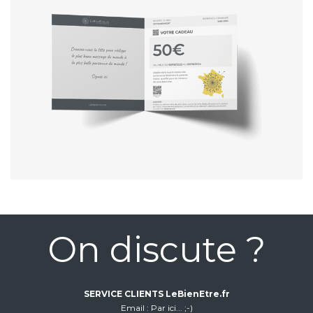
On discute ?
SERVICE CLIENTS LeBienEtre.fr
Email
Par ici... ;-)