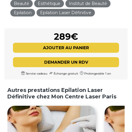
Beauté
Esthétique
Institut de Beauté
Epilation
Epilation Laser Définitive
289€
AJOUTER AU PANIER
DEMANDER UN RDV
Service cadeau
Échange gratuit
Prolongeable 1 an
Autres prestations Epilation Laser
Définitive chez Mon Centre Laser Paris