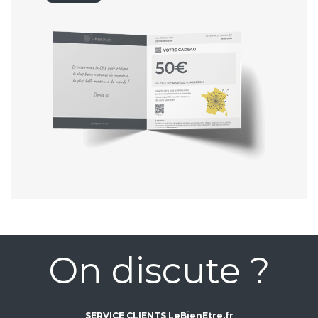
On discute ?
SERVICE CLIENTS LeBienEtre.fr