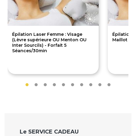
Épilation Laser Femme : Visage
Épilation 
(Lèvre supérieure OU Menton OU
Maillot Br
Inter Sourcils) - Forfait 5
Séances/30min
289€
135.
Le SERVICE CADEAU