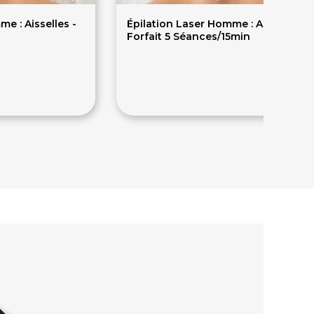
e : Aisselles -
Épilation Laser Homme : Aisselles -
Forfait 5 Séances/15min
289€