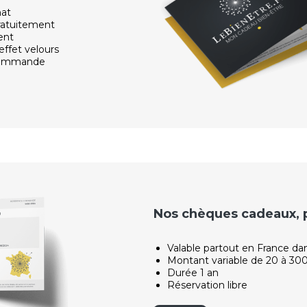
hat
ratuitement
ent
effet velours
 commande
Nos chèques cadeaux, po
Valable partout en France da
Montant variable de 20 à 30
Durée 1 an
Réservation libre