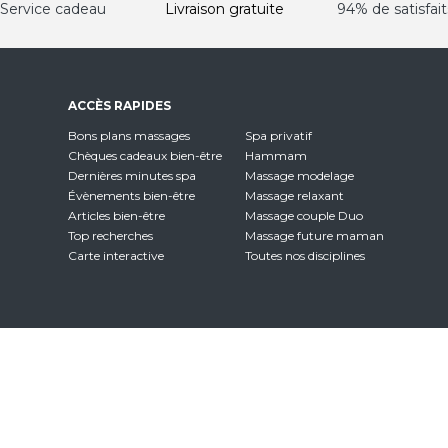
Service cadeau
Livraison gratuite
94% de satisfait
ACCÈS RAPIDES
Bons plans massages
Spa privatif
Chèques cadeaux bien-être
Hammam
Dernières minutes spa
Massage modelage
Évènements bien-être
Massage relaxant
Articles bien-être
Massage couple Duo
Top recherches
Massage future maman
Carte interactive
Toutes nos disciplines