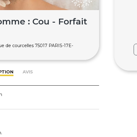
omme : Cou - Forfait
rue de courcelles 75017 PARIS-17E-
PTION
AVIS
n
.