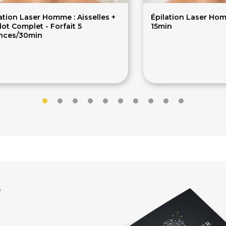
ation Laser Homme : Aisselles +
Épilation Laser Homm
lot Complet - Forfait 5
15min
nces/30min
50€
60.80€
r