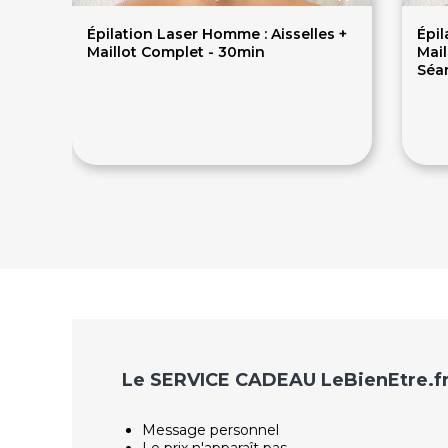
Épilation Laser Homme : Aisselles +
Épil
Maillot Complet - 30min
Mail
Séa
190€
9
Le SERVICE CADEAU LeBienEtre.f
Message personnel
Le prix n'apparaît pas