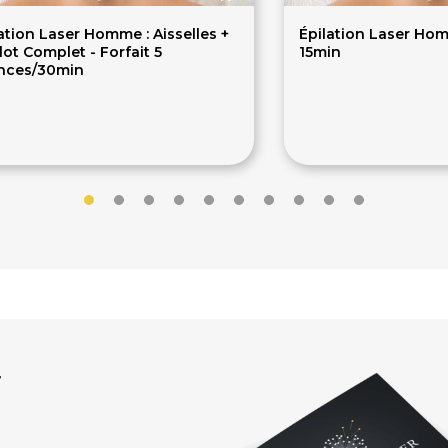
ation Laser Homme : Aisselles +
Épilation Laser Homm
lot Complet - Forfait 5
15min
nces/30min
50€
60.80€
r