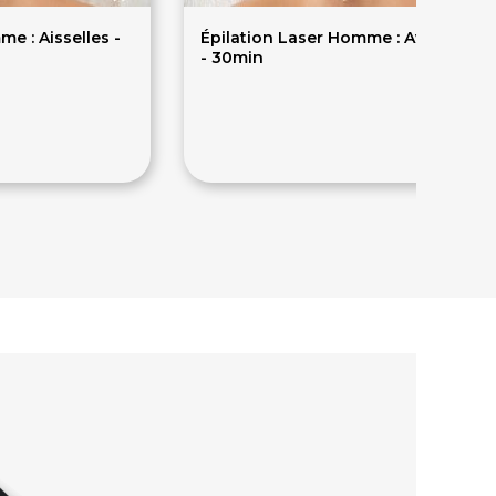
e : Aisselles -
Épilation Laser Homme : Avant Bras
- 30min
115.80€