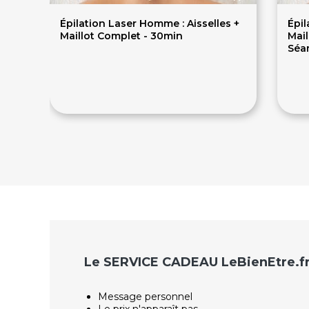
Épilation Laser Homme : Aisselles +
Épil
Maillot Complet - 30min
Mail
Séa
190€
9
Le SERVICE CADEAU LeBienEtre.f
Message personnel
Le prix n'apparaît pas