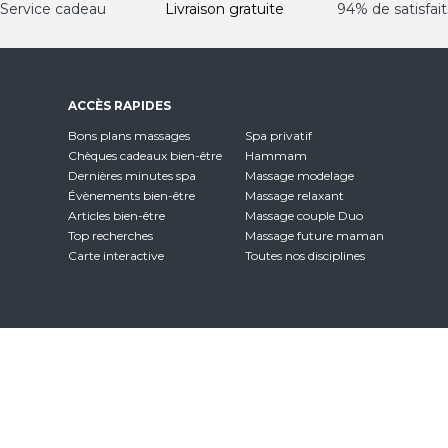
Service cadeau
Livraison gratuite
94% de satisfait
ACCÈS RAPIDES
Bons plans massages
Spa privatif
Chèques cadeaux bien-être
Hammam
Dernières minutes spa
Massage modelage
Évènements bien-être
Massage relaxant
Articles bien-être
Massage couple Duo
Top recherches
Massage future maman
Carte interactive
Toutes nos disciplines