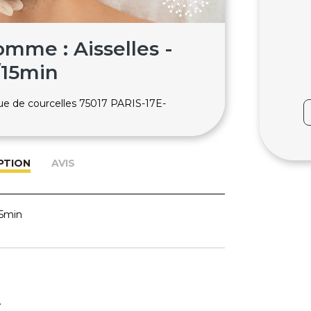
omme : Aisselles -
/15min
rue de courcelles 75017 PARIS-17E-
PTION
AVIS
15min
.