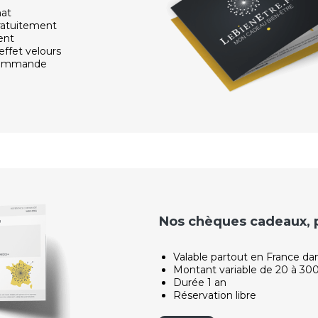
hat
ratuitement
ent
effet velours
 commande
Nos chèques cadeaux, po
Valable partout en France da
Montant variable de 20 à 30
Durée 1 an
Réservation libre