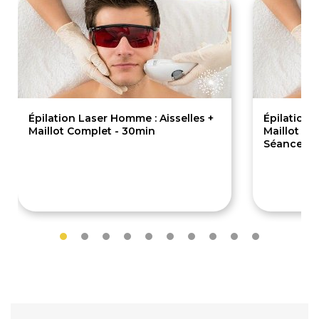
Épilation Laser Homme : Aisselles +
Épilation 
Maillot Complet - 30min
Maillot Co
Séances/
190€
950€