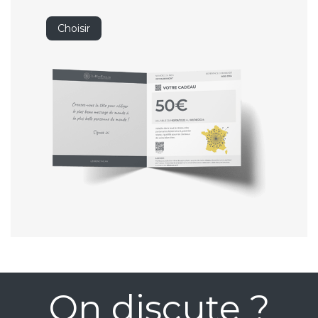
Choisir
On discute ?