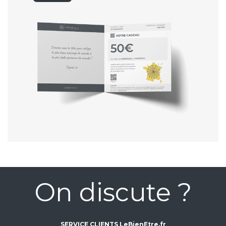
On discute ?
SERVICE CLIENTS LeBienEtre.fr