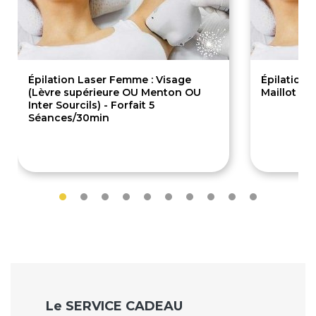
Épilation Laser Femme : Visage
Épilation 
(Lèvre supérieure OU Menton OU
Maillot Br
Inter Sourcils) - Forfait 5
Séances/30min
289€
135.
Le SERVICE CADEAU